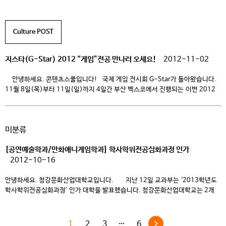
넘는 인원이 지스타를 방문했다고 하는데, 올해는 얼마나 많은 방문객들이 참관을
할지 벌써부터 기대됩니다. ^^ 올해 행사에는 넥슨, 네오위즈, 네오플,
위메이드, 블리자드, 닌텐도, 선데이토즈 등 국내외 […]
Culture POST
지스타(G-Star) 2012 “게임”전공 만나러 오세요!
2012-11-02
안녕하세요. 콘텐츠스쿨입니다! 국제 게임 전시회 G-Star가 돌아왔습니다.
11월 8일(목)부터 11일(일)까지 4일간 부산 벡스코에서 진행되는 이번 2012
지스타에는 31개국 434개사가 참여한다고 합니다. 지난 해에는 약 30만명이
넘는 인원이 지스타를 방문했다고 하는데, 올해는 얼마나 많은 방문객들이 참관을
할지 벌써부터 기대됩니다. ^^ 올해 행사에는 넥슨, 네오위즈, 네오플,
미분류
위메이드, 블리자드, 닌텐도, 선데이토즈 등 국내외 […]
[공연예술학과/만화애니게임학과] 학사학위전공심화과정 인가
2012-10-16
안녕하세요. 청강문화산업대학교입니다. 지난 12일 교과부는 ‘2013학년도
학사학위전공심화과정’ 인가 대학을 발표했습니다. 청강문화산업대학교는 2개
모집단위 (공연예술학과/만화애니게임학과)에서 인가를 받았지요 ^-^
학사학위 전공심화과정은 2.3년제 대학 졸업자(전문학사)가 학사학위
전공심화과정을 이수할 경우 (4년제 대학 졸업자가 받는) 학사학위를 취득할 수
1
2
3
…
6