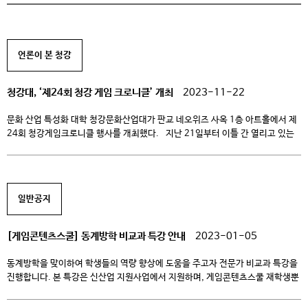
언론이 본 청강
청강대, ‘제24회 청강 게임 크로니클’ 개최
2023-11-22
문화 산업 특성화 대학 청강문화산업대가 판교 네오위즈 사옥 1층 아트홀에서 제
24회 청강게임크로니클 행사를 개최했다. 지난 21일부터 이틀 간 열리고 있는
이 행사는 강문화산업대학교 게임콘텐츠스쿨 졸업작품 전시회로, 신산업분야
특화 선도전문대학으로 선정된 청강문화산업대의 지원사업 성과 발표회를 겸해
진행됐다. 행사가 열리는 네오위즈 아트홀은 학생들과 방문객들로 문전성시를
이뤘다. 특히 판교 인근 게임사 직원들도 게임들을 보기 위해 […]
일반공지
[게임콘텐츠스쿨] 동계방학 비교과 특강 안내
2023-01-05
동계방학을 맞이하여 학생들의 역량 향상에 도움을 주고자 전문가 비교과 특강을
진행합니다. 본 특강은 신산업 지원사업에서 지원하며, 게임콘텐츠스쿨 재학생뿐
아니라 우리대학 전체 학생에게 공개되오니 관심 있는 학생의 많은 참여
바랍니다. -게임콘텐츠스쿨- 참여방법 : 아래 링크를 통해, 동계비교과