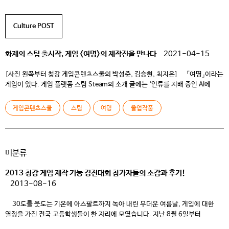
캘린더 달력에서 원화는 강좌를 클릭하면 팀즈(또는 줌) 채널로 이동 합니다.
동계방학 특강 일정표 […]
Culture POST
화제의 스팀 출시작, 게임 <여명>의 제작진을 만나다
2021-04-15
[사진 왼쪽부터 청강 게임콘텐츠스쿨의 박성준, 김승현, 최지은] 「여명」이라는
게임이 있다. 게임 플랫폼 스팀 Steam의 소개 글에는 ‘인류를 지배 중인 AI에
맞선, 시간을 조작할 수 있는 초능력자 마야와 그녀를 돕는 해커 맥스의 여정을
담은 3인칭 슈팅 게임’이라고 되어 있다. 2021년 4월 현재, 총 4,000개가 넘는
게임콘텐츠스쿨
스팀
여명
졸업작품
리뷰에 별점 네 개 반이 넘는 압도적인 찬사를 얻고 […]
미분류
2013 청강 게임 제작 기능 경진대회 참가자들의 소감과 후기!
2013-08-16
30도를 웃도는 기온에 아스팔트까지 녹아 내린 무더운 여름날, 게임에 대한
열정을 가진 전국 고등학생들이 한 자리에 모였습니다. 지난 8월 6일부터
9일까지 전국 고등학생들을 대상으로 3박4일의 일정으로