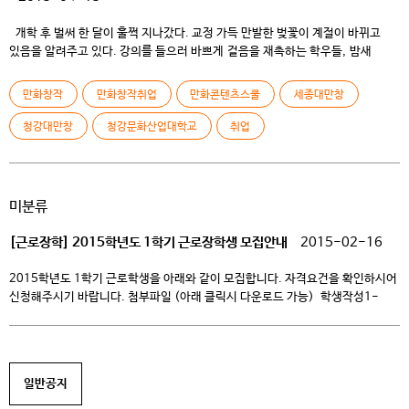
개학 후 벌써 한 달이 훌쩍 지나갔다. 교정 가득 만발한 벚꽃이 계절이 바뀌고
있음을 알려주고 있다. 강의를 들으러 바쁘게 걸음을 재촉하는 학우들, 밤새
작업을 하였는지 헬쓱한 얼굴로 학생식당을 향하는 학생들도 눈에 띈다. 열심히
과제를 하며 졸업을 준비하는 3학년 학생들은 특히 더 마음이 조급할 지
만화창작
만화창작취업
만화콘텐츠스쿨
세종대만창
모른다 취업이라는 그림자가 바짝 따라 붙었기 때문이다. 특히 올해는 졸업 작품
전시회가 작년에 비해 […]
청강대만창
청강문화산업대학교
취업
미분류
[근로장학] 2015학년도 1학기 근로장학생 모집안내
2015-02-16
2015학년도 1학기 근로학생을 아래와 같이 모집합니다. 자격요건을 확인하시어
신청해주시기 바랍니다. 첨부파일 (아래 클릭시 다운로드 가능) 학생작성1-
학교근로신청서 및 근로신청 시간표(학생작성) 학생작성2-근로장학생 서약서
– 아 래 – 종류 국가근로장학생
학교근로장학생 구분방법 한국장학재단과 대학에서 각 4:1비율로 지원 대학에서
전액 지원 자격요건 공통 – 재학생 – 한국장학재단 국가장학 신청생 –
일반공지
직전학기 성적 2.0(70점/100점 만점) 이상 (※ 단, 신입생 및 […]