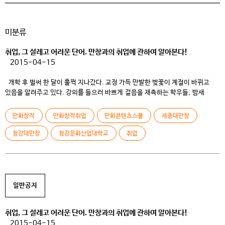
미분류
취업, 그 설레고 어려운 단어. 만창과의 취업에 관하여 알아본다!
2015-04-15
개학 후 벌써 한 달이 훌쩍 지나갔다. 교정 가득 만발한 벚꽃이 계절이 바뀌고
있음을 알려주고 있다. 강의를 들으러 바쁘게 걸음을 재촉하는 학우들, 밤새
작업을 하였는지 헬쓱한 얼굴로 학생식당을 향하는 학생들도 눈에 띈다. 열심히
과제를 하며 졸업을 준비하는 3학년 학생들은 특히 더 마음이 조급할 지
만화창작
만화창작취업
만화콘텐츠스쿨
세종대만창
모른다 취업이라는 그림자가 바짝 따라 붙었기 때문이다. 특히 올해는 졸업 작품
전시회가 작년에 비해 […]
청강대만창
청강문화산업대학교
취업
일반공지
취업, 그 설레고 어려운 단어. 만창과의 취업에 관하여 알아본다!
2015-04-15