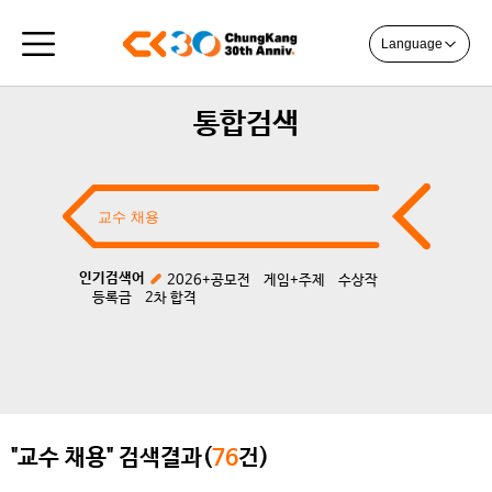
Language
통합검색
인기검색어
2026+공모전
게임+주제
수상작
등록금
2차 합격
"교수 채용" 검색결과(
76
건)