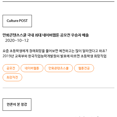
Culture POST
만화콘텐츠스쿨 국내 최대 네이버웹툰 공모전 우승자 배출
2020-10-12
요즘 초등학생에게 장래희망을 물어보면 예전하고는 많이 달라졌다고 하죠?
2019년 교육부와 한국직업능력개발원의 발표에 따르면 초등학생 희망직업
11위로 웹툰 작가(만화가)가 꼽혔다고 합니다. 지망생들이 늘어난 만큼 데뷔하는
것도 무척 어려워졌는데요. 그중에서도 우리 나라에서 가장 이용률이 높은 포털
공모전
네이버웹툰
만화콘텐츠스쿨
웹툰전공
플랫폼인 네이버웹툰에서 정식연재의 기회를 잡는 것은 하늘에 별따기입니다.
지난 9월, 상금 천만원과 네이버웹툰 정식연재 기회를 건 <2020 네이버웹툰
최강자전
최강자전>에서 만화콘텐츠스쿨의 진채윤 […]
언론이 본 청강