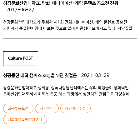
청강문화산업대학교, 만화·애니메이션·게임 콘텐츠 공모전 진행
2017-06-27
청강문화산업대학교가 주최한 제1회 만화, 애니메이션, 게임 콘텐츠 공모전
지원자가 총 2천여 명에 이르는 것으로 알려져 관심이 모아지고 있다. 지난 5월
17일부터 6월 16일까지 중고등학생을 대상으로 작품을 접수한 이번 공모전에는
총 2013명이 웹툰, 2페이지 칸 만화, 단편 애니메이션, 애니메이션 CG일러스트,
애니메이션 캐릭터 디자인, 이미지 보드, 게임 컨셉 아트, 게임 제작 결과물, 게임
기획, 상황 표현 등 […]
Culture POST
성평등한 대학 캠퍼스 조성을 위한 첫걸음
2021-03-29
청강문화산업대학교 성희롱·성폭력상담센터에서는 우리 학생들이 창의적인
문화산업인재로서 사회로 발돋움 하는 과정에서 성인지적 관점으로 다양성에
대한 존중과 소통 역량을 키울 수 있도록 돕고 있습니다. 오늘은 성평등한 대학
캠퍼스 조성을 위해 성희롱·성폭력상담센터에서 진행한 교육과 그에 따른 결실을
교육부공모전
상담센터
성인지감수성
소개하고자 합니다. 성인지 감수성이란? 성인지 감수성이라는 용어가 참 많이
쓰이는 요즘이지만, 그 뜻에 대해 잘 이해하기는 어려웠던 것 같습니다. 성인지
성희롱성폭력상담센터
[…]