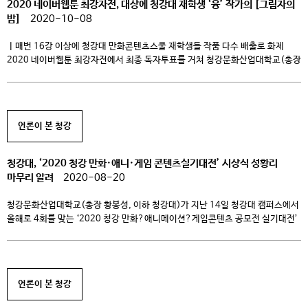
2020 네이버웹툰 최강자전, 대상에 청강대 재학생 ‘융’ 작가의 [그림자의
밤]
2020-10-08
ㅣ매번 16강 이상에 청강대 만화콘텐츠스쿨 재학생들 작품 다수 배출로 화제
2020 네이버웹툰 최강자전에서 최종 독자투표를 거쳐 청강문화산업대학교(총장
황봉성) 만화콘텐츠스쿨 재학생의 작품인 [그림자의 밤]이 최종 1위인 대상을
차지했다. 해당 작품은 재학중인 ‘융’ 작가의 작품으로, 만화콘텐츠스쿨은
‘네이버 웹툰 최강자전’의 전신인 ‘네이버 대학만화 최강자전’ 시절부터
재학생들의 작품을 16강 이상의 우수한 성적으로 다수 배출한 웹툰 관련학과로
언론이 본 청강
주목받고 […]
청강대, ‘2020 청강 만화·애니·게임 콘텐츠실기대전’ 시상식 성황리
마무리 알려
2020-08-20
청강문화산업대학교(총장 황봉성, 이하 청강대)가 지난 14일 청강대 캠퍼스에서
올해로 4회를 맞는 ‘2020 청강 만화?애니메이션?게임콘텐츠 공모전 실기대전’
수상작에 대한 시상식을 진행했다고 밝혔다. 청강대가 주최하고 엠굿
미대입시와 한국 와콤이 후원한 이번 대회는 전년도까지는 참가자들이 오프라인
현장에 모여 시험을 치루는 방식으로 시행하였으나, 올해는 국가적으로 당면한
코로나19 감염증 사태로 인하여 최초로 모든 과정을 온라인 ‘언택트’ 방식으로
언론이 본 청강
실시하여 화제를 […]