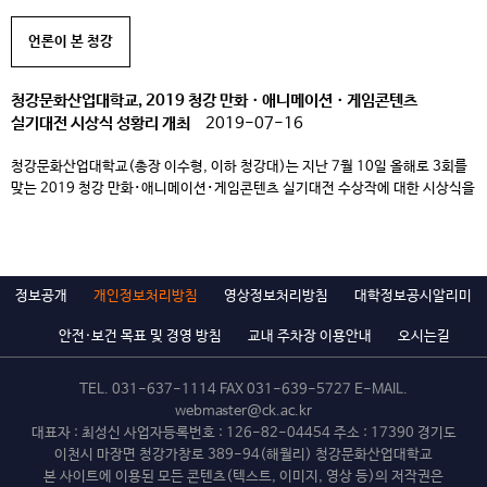
언론이 본 청강
청강문화산업대학교, 2019 청강 만화ㆍ애니메이션ㆍ게임콘텐츠
실기대전 시상식 성황리 개최
2019-07-16
청강문화산업대학교(총장 이수형, 이하 청강대)는 지난 7월 10일 올해로 3회를
맞는 2019 청강 만화･애니메이션･게임콘텐츠 실기대전 수상작에 대한 시상식을
가졌다. 올해 대상은 만화･애니메이션･게임 별 각 1명씩 총 3명으로,
만화부문에서 2페이지 칸만화를 그린 정명주씨, 애니메이션부문에서
이미지보드의 이정현씨, 게임부문에서 게임컨셉아트-디지털의 박지원씨가
차지했다. 청강 만화･애니메이션･게임콘텐츠 실기대전은 이전과 달리 올해부터
정보공개
개인정보처리방침
영상정보처리방침
대학정보공시알리미
1차 공모전과 2차 현장실기대회로 나누어 진행하였다. 1차 공모전은 5월 […]
안전·보건 목표 및 경영 방침
교내 주차장 이용안내
오시는길
TEL.
031-637-1114
FAX 031-639-5727 E-MAIL.
webmaster@ck.ac.kr
대표자 : 최성신 사업자등록번호 : 126-82-04454 주소 : 17390 경기도
이천시 마장면 청강가창로 389-94(해월리) 청강문화산업대학교
본 사이트에 이용된 모든 콘텐츠(텍스트, 이미지, 영상 등)의 저작권은