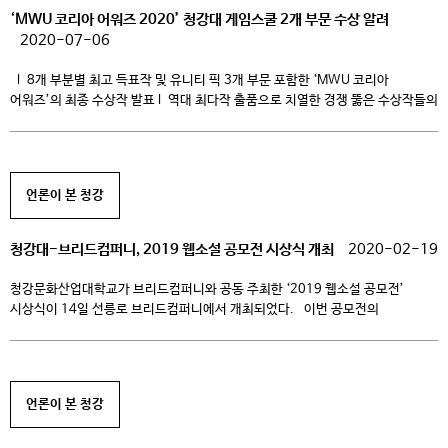
‘MWU 코리아 어워즈 2020’ 청강대 게임스쿨 2개 부문 수상 알려
2020-07-06
l 8개 부분별 최고 득표작 및 유니티 픽 3개 부문 포함한 ‘MWU 코리아
어워즈’의 최종 수상작 발표 l 역대 최다작 출품으로 치열한 경쟁 뚫은 수상작들의
뛰어난 작품성과 그래픽, 독창성 돋보여 유니티 테크놀로지스 코리아(대표
김인숙, http://unity.com/kr, 이하 유니티)가 유니티 기반의 콘텐츠 공모전
‘메이드 위드 유니티 코리아 어워즈 2020(Made with Unity Korea Awards
2020, 이하 MWU […]
언론이 본 청강
청강대-브리드컴퍼니, 2019 웹소설 공모전 시상식 개최
2020-02-19
청강문화산업대학교가 브리드컴퍼니와 공동 주최한 ‘2019 웹소설 공모전’
시상식이 14일 선릉로 브리드컴퍼니에서 개최되었다. 이번 공모전의
시상식에는 문상철 브리드컴퍼니 대표이사, 강명구 브리드컴퍼니 콘텐츠팀 팀장,
홍윤표 만화콘텐츠스쿨 원장이 참석했다. 지난해 12월 1일부터 1개월간 진행한
공모전에는 청강문화산업대학교 재학생이 참여해 판타지, 로맨스를 주제로 한
다양한 원고 및 일러스트레이션 작품을 제시했다. 브리드컴퍼니 실무진 심사
언론이 본 청강
(1차 심사) 및 위촉 전문가 […]