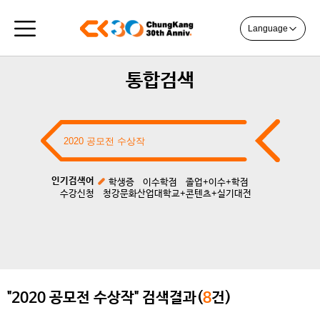
Language
통합검색
인기검색어
학생증
이수학점
졸업+이수+학점
수강신청
청강문화산업대학교+콘텐츠+실기대전
"2020 공모전 수상작" 검색결과(
8
건)