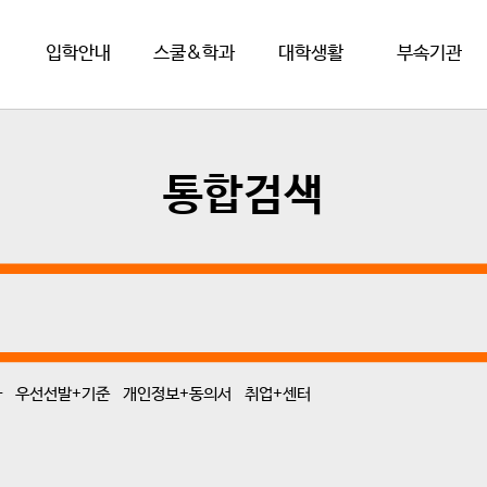
입학안내
스쿨&학과
대학생활
부속기관
통합검색
바
우선선발+기준
개인정보+동의서
취업+센터