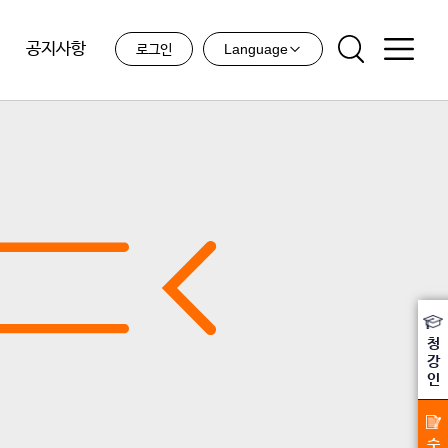
공지사항
Language
로그인
청
강
인
수