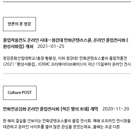
언론이 본 청강
졸업작품전도 온라인 시대…청강대 만화콘텐츠스쿨, 온라인 졸업전시회 <
환상서화집> 개최
2021-01-25
청강문화산업대학교(총장 황봉성, 이하 청강대) 만화콘텐츠스쿨의 졸업작품전
<2021 「환상서화집」 (CKMC 크리에이티브페어)>이 지난 15일부터 온라인 전시
방식의 오픈 소식을 알려왔다. 청강대 만화콘텐츠스쿨은 매해 네이버, 다음 웹툰
등 주요 웹툰 플랫폼 공모전을 휩쓸며 실력 있는 웹툰작가들을 대거 배출하고
있는 전공학과로 유명하다. 일례로 작년 <네이버 웹툰 최강자전> 대상에 청강대
재학생 신분인 ‘융’ 작가의 ‘그림자의 밤’이 수상하며 화제를 모으기도 […]
Culture POST
만화전공심화 온라인 졸업전시회 [작은 별의 초대] 개막
2020-11-20
한 해의 결실을 선보이는 만화콘텐츠스쿨의 졸업 전시회. 매해 오프라인 전시장을
대관하고 온라인 사이트를 열어 많은 관심을 얻었는데요, 올해는 조금 다른
모습을 보이고 있습니다. 코로나 19로 인해 안전을 염려하여 이번