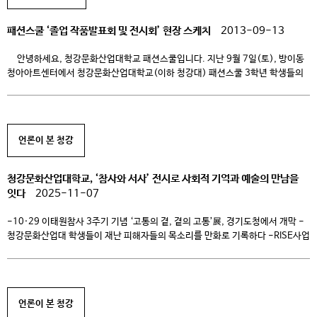
패션스쿨 ‘졸업 작품발표회 및 전시회’ 현장 스케치
2013-09-13
안녕하세요, 청강문화산업대학교 패션스쿨입니다. 지난 9월 7일(토), 방이동
청아아트센터에서 청강문화산업대학교(이하 청강대) 패션스쿨 3학년 학생들의
졸업 작품 발표회가 있었습니다.^-^ 이번 발표회에서 학생들은 3년동안
패션스쿨에서 갈고 닦은 실력을 뽐내 주었어요.+_+ 지금부터 그 발표회 현장으로
함께 가시죠~ 2013 청강대 패션스쿨 졸업작품발표회 2013 청강
인디디자인 작품발표회는 이번 패션쇼의 운영위원장을 맡은 김수빈, 김다솜
언론이 본 청강
학생의 […]
청강문화산업대학교, ‘참사와 서사’ 전시로 사회적 기억과 예술의 만남을
잇다
2025-11-07
-10·29 이태원참사 3주기 기념 ‘고통의 곁, 곁의 고통’展, 경기도청에서 개막 -
청강문화산업대 학생들이 재난 피해자들의 목소리를 만화로 기록하다 -RISE사업
(4-2 지역사회공헌)을 통해 예술을 통한 공감·연대의 장 마련
청강문화산업대학교(총장 최성신)는 재난피해자권리센터 ‘우리함께’와 함께
11월 4일부터 11월 6일까지 경기도청에서 열린 전시 ‘고통의 곁, 곁의 고통’에
참여했다고 밝혔다. 이번 전시는 청강대 만화콘텐츠스쿨 재학생들이 한 학기 동안
언론이 본 청강
진행한 수업 ‘참사와 서사’의 […]