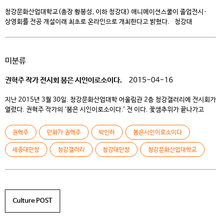
청강문화산업대학교(총장 황봉성, 이하 청강대) 애니메이션스쿨이 졸업전시·
상영회를 전공 개설이래 최초로 온라인으로 개최한다고 밝혔다. 청강대
애니메이션스쿨은 1997년 첫 졸업상영회를 시작으로, 애니메이션 전문 인재로
성장한 졸업생들의 작품을 꾸준히 선보여 왔다. 올해는 당면한 코로나19 감염증
사태로 인해 새로운 형태의 졸업작품전에 대한 실험으로 ‘온라인’ 졸업전시·
미분류
상영회를 개최하기로 결정하였다. 애니메이션스쿨 졸업전시·상영회, 통칭
CKAS(Chungkang Animation Spectrum)의 2021학년도 주제는 “체크인
권혁주 작가 전시회 봄은 시인이로소이다.
2015-04-16
(Check-In)”이다. QR코드를 통해 […]
지난 2015년 3월 30일. 청강문화산업대학 어울림관 2층 청강갤러리에 전시회가
열렸다. 권혁주 작가의 ‘봄은 시인이로소이다.’ 전 이다. 꽃샘추위가 끝나가고
드디어 산뜻한 봄이 시작함과 동시에 열린 전시회. 하지만 과제에 치여 다른 곳에
눈을 돌리지 못해 이러한 유익한 전시가 진행 되고 있는지 모르는 학생들이
권혁주
만화가 권혁주
박인하
봄은시인이로소이다
많으리라. 사실 이 글을 쓰고 있는 본인 조차도 이 기사를 작성하기 전 까지 자세히
[…]
세종대만창
청강갤러리
청강대만창
청강문화산업대학교
Culture POST