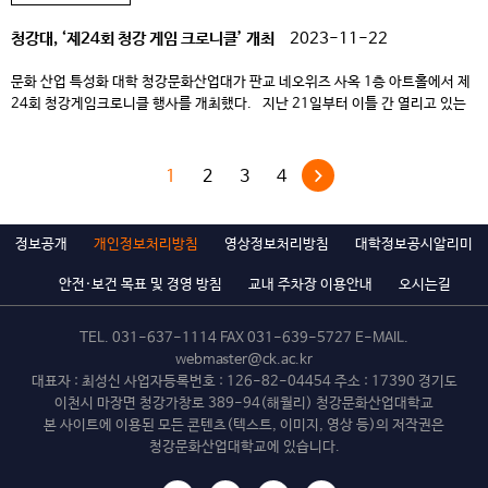
청강대, ‘제24회 청강 게임 크로니클’ 개최
2023-11-22
문화 산업 특성화 대학 청강문화산업대가 판교 네오위즈 사옥 1층 아트홀에서 제
24회 청강게임크로니클 행사를 개최했다. 지난 21일부터 이틀 간 열리고 있는
이 행사는 강문화산업대학교 게임콘텐츠스쿨 졸업작품 전시회로, 신산업분야
특화 선도전문대학으로 선정된 청강문화산업대의 지원사업 성과 발표회를 겸해
진행됐다. 행사가 열리는 네오위즈 아트홀은 학생들과 방문객들로 문전성시를
1
2
3
4
이뤘다. 특히 판교 인근 게임사 직원들도 게임들을 보기 위해 […]
정보공개
개인정보처리방침
영상정보처리방침
대학정보공시알리미
안전·보건 목표 및 경영 방침
교내 주차장 이용안내
오시는길
TEL.
031-637-1114
FAX 031-639-5727 E-MAIL.
webmaster@ck.ac.kr
대표자 : 최성신 사업자등록번호 : 126-82-04454 주소 : 17390 경기도
이천시 마장면 청강가창로 389-94(해월리) 청강문화산업대학교
본 사이트에 이용된 모든 콘텐츠(텍스트, 이미지, 영상 등)의 저작권은
청강문화산업대학교에 있습니다.