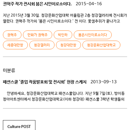
권혁주 작가 전시회 봄은 시인이로소이다.
2015-04-16
지난 2015년 3월 30일. 청강문화산업대학 어울림관 2층 청강갤러리에 전시회가
열렸다. 권혁주 작가의 ‘봄은 시인이로소이다.’ 전 이다. 꽃샘추위가 끝나가고
드디어 산뜻한 봄이 시작함과 동시에 열린 전시회. 하지만 과제에 치여 다른 곳에
눈을 돌리지 못해 이러한 유익한 전시가 진행 되고 있는지 모르는 학생들이
권혁주
만화가 권혁주
박인하
봄은시인이로소이다
많으리라. 사실 이 글을 쓰고 있는 본인 조차도 이 기사를 작성하기 전 까지 자세히
[…]
세종대만창
청강갤러리
청강대만창
청강문화산업대학교
미분류
패션스쿨 ‘졸업 작품발표회 및 전시회’ 현장 스케치
2013-09-13
안녕하세요, 청강문화산업대학교 패션스쿨입니다. 지난 9월 7일(토), 방이동
청아아트센터에서 청강문화산업대학교(이하 청강대) 패션스쿨 3학년 학생들의
졸업 작품 발표회가 있었습니다.^-^ 이번 발표회에서 학생들은 3년동안
패션스쿨에서 갈고 닦은 실력을 뽐내 주었어요.+_+ 지금부터 그 발표회 현장으로
함께 가시죠~ 2013 청강대 패션스쿨 졸업작품발표회 2013 청강
인디디자인 작품발표회는 이번 패션쇼의 운영위원장을 맡은 김수빈, 김다솜
Culture POST
학생의 […]