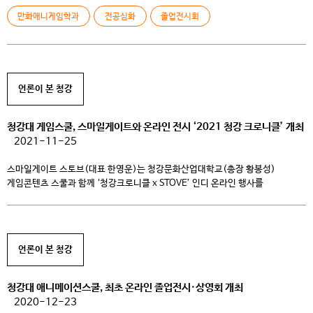
만화애니게임학과 만화코스의 졸업 전시회는 오프라인 전시가 아닌 100%
만화애니게임학과
전공심화
졸업전시회
온라인 전시로 진행됩니다. 만화코스 전공심화 졸업전시회 [작은 별의 초대]
어린왕자를 모티브로 잡아 기획된 졸업 전시 [작은 […]
언론이 본 청강
청강대 게임스쿨, 스마일게이트와 온라인 전시 ‘2021 청강 크로니클’ 개최
2021-11-25
스마일게이트 스토브(대표 한영운)는 청강문화산업대학교(총장 황봉성)
게임콘텐츠 스쿨과 함께 ‘청강크로니클 x STOVE’ 인디 온라인 행사를
개최한다고 24일 밝혔다. 이번 행사는 게임콘텐츠 스쿨 졸업생의 온라인 작품
전시회인 ‘청강크로니클 2021’을 지원하기 위해 마련됐다. 재학 중인 학생들이
스튜디오에서 1년간 제작한 작품을 발표하고 평가를 받는 자리로 꾸며진다. 올해
출품 게임은 총 11종으로 본행사 시작일인 오는 30일에 스토브 인디에 플레이
언론이 본 청강
[…]
청강대 애니메이션스쿨, 최초 온라인 졸업전시·상영회 개최
2020-12-23